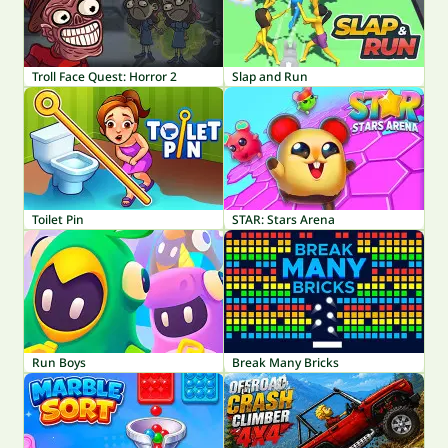
Troll Face Quest: Horror 2
Slap and Run
Toilet Pin
STAR: Stars Arena
Run Boys
Break Many Bricks