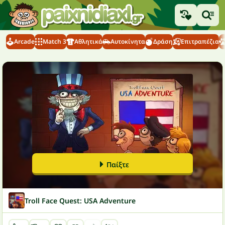
Arcade
Match 3
Αθλητικά
Αυτοκίνητα
Δράση
Επιτραπέζια
Παίξτε
Troll Face Quest: USA Adventure