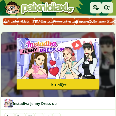
Arcade
Match 3
Αθλητικά
Αυτοκίνητα
Δράση
Επιτραπέζια
Παίξτε
Instadiva Jenny Dress up