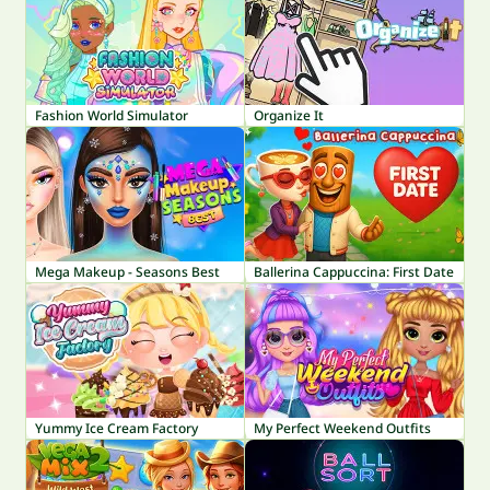
Fashion World Simulator
Organize It
Mega Makeup - Seasons Best
Ballerina Cappuccina: First Date
Yummy Ice Cream Factory
My Perfect Weekend Outfits