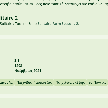
 στοίβα αποθεμάτων. Βρες ποια τακτική λειτουργεί για εσένα και
itaire 2
olitaire; Τότε παίξε το
Solitaire Farm Seasons 2
.
3.1
1298
Νοέμβριος 2024
ραπουλα
Παιχνίδια Πασιέντζας
Παιχνίδια σκέψης
το Ποντίκι