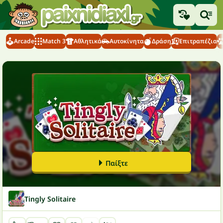
Arcade
Match 3
Αθλητικά
Αυτοκίνητα
Δράση
Επιτραπέζια
Παίξτε
Tingly Solitaire