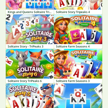
Kings and Queens Solitaire TriPeaks
Solitaire Story Tripeaks 4
Solitaire Story - TriPeaks 3
Solitaire Farm Seasons 4
Solitaire Story TriPeaks 6
Solitaire Farm Seasons 3