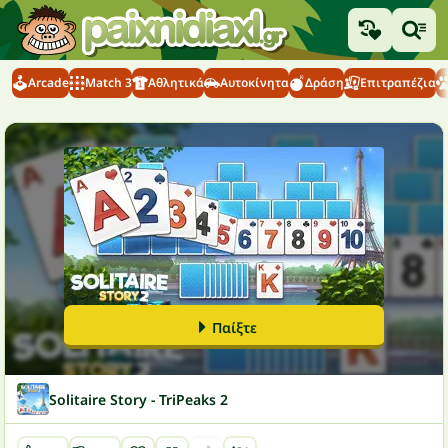
Arcade
Match 3
Αθλητικά
Αυτοκίνητα
Δράση
Επιτραπέζια
Παίξτε
Solitaire Story - TriPeaks 2