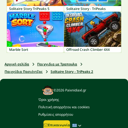
Solitaire Story TriPeaks 5
Solitaire Story - TriPeaks
Marble Sort
Offroad Crash Climber 4X4
Αρχική σελίδα
Παιχνιδια με Τραπουλα
Παιχνίδια Πασιέντζας
Solitaire Story - TriPeaks 2
©2026 Paixnidiaxl.gr
Όροι χρήσης
Πολιτική απορρήτου και cookies
Ρυθμίσεις απορρήτου
Επικοινωνία