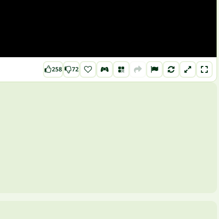
258
72