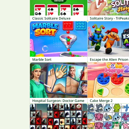
Classic Solitaire Deluxe
Solitaire Story - TriPeak
Marble Sort
Escape the Alien Prison
Hospital Surgeon: Doctor Game
Cake Merge 2