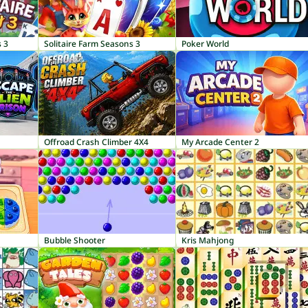
s 3
Solitaire Farm Seasons 3
Poker World
Offroad Crash Climber 4X4
My Arcade Center 2
Bubble Shooter
Kris Mahjong