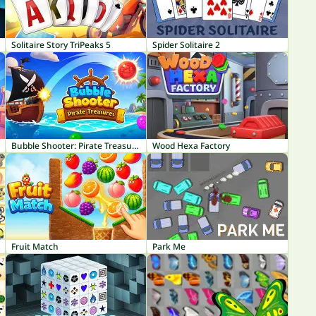
Solitaire Story TriPeaks 5
Spider Solitaire 2
Bubble Shooter: Pirate Treasures
Wood Hexa Factory
Fruit Match
Park Me