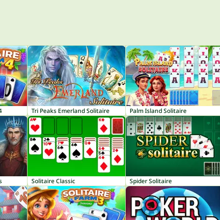
4
Tri Peaks Emerland Solitaire
Palm Island Solitaire
s
Solitaire Classic
Spider Solitaire