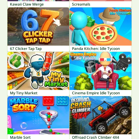
Kawaii Claw Merge
Screamals
67 Clicker Tap Tap
Panda Kitchen: Idle Tycoon
My Tiny Market
Cinema Empire Idle Tycoon
Marble Sort
Offroad Crash Climber 4X4