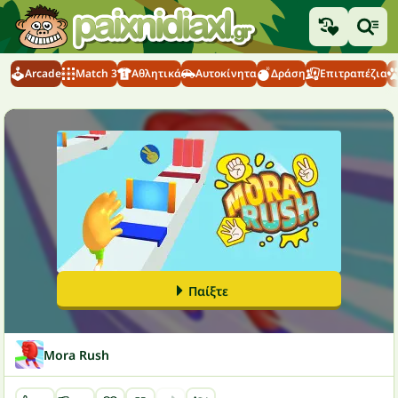
Arcade
Match 3
Αθλητικά
Αυτοκίνητα
Δράση
Επιτραπέζια
Παίξτε
Mora Rush