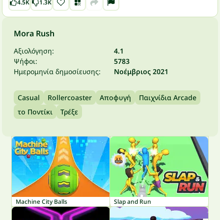
4.5K
1.3K
Mora Rush
Αξιολόγηση:
4.1
Ψήφοι:
5783
Ημερομηνία δημοσίευσης:
Νοέμβριος 2021
Casual
Rollercoaster
Αποφυγή
Παιχνίδια Arcade
το Ποντίκι
Τρέξε
Machine City Balls
Slap and Run