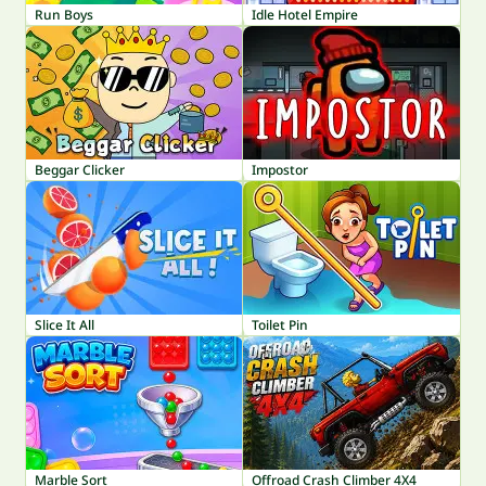
Run Boys
Idle Hotel Empire
Beggar Clicker
Impostor
Slice It All
Toilet Pin
Marble Sort
Offroad Crash Climber 4X4