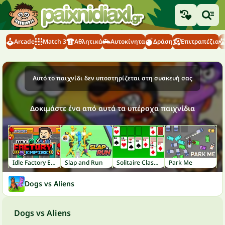
Arcade
Match 3
Αθλητικά
Αυτοκίνητα
Δράση
Επιτραπέζια
Αυτό το παιχνίδι δεν υποστηρίζεται στη συσκευή σας
Δοκιμάστε ένα από αυτά τα υπέροχα παιχνίδια
Idle Factory Empire
Slap and Run
Solitaire Classic
Park Me
Dogs vs Aliens
Dogs vs Aliens