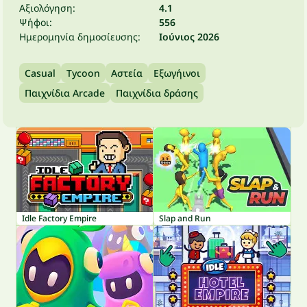
Αξιολόγηση:
4.1
Ψήφοι:
556
Ημερομηνία δημοσίευσης:
Ιούνιος 2026
Casual
Tycoon
Αστεία
Εξωγήινοι
Παιχνίδια Arcade
Παιχνίδια δράσης
Idle Factory Empire
Slap and Run