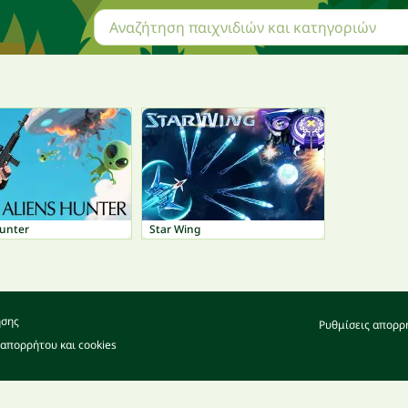
Hunter
Star Wing
ήσης
Ρυθμίσεις απορρ
 απορρήτου και cookies