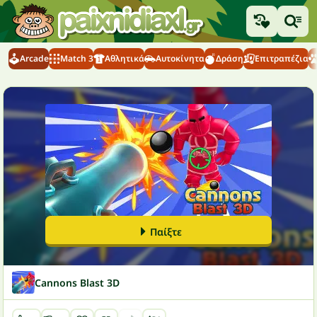
Arcade
Match 3
Αθλητικά
Αυτοκίνητα
Δράση
Επιτραπέζια
Παίξτε
Cannons Blast 3D