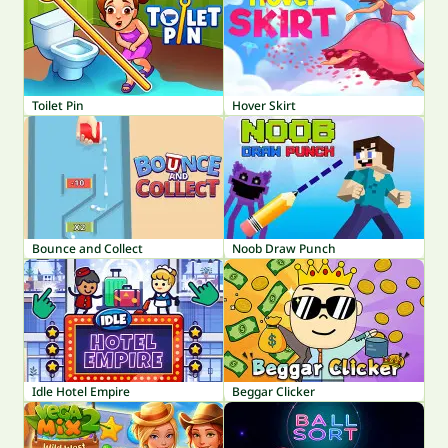
Toilet Pin
Hover Skirt
Bounce and Collect
Noob Draw Punch
Idle Hotel Empire
Beggar Clicker