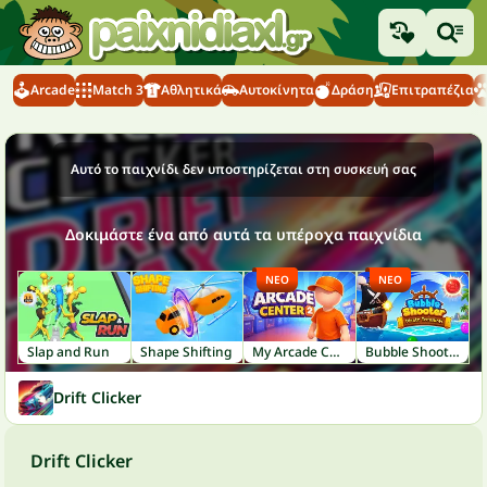
Arcade
Match 3
Αθλητικά
Αυτοκίνητα
Δράση
Επιτραπέζια
Αυτό το παιχνίδι δεν υποστηρίζεται στη συσκευή σας
Δοκιμάστε ένα από αυτά τα υπέροχα παιχνίδια
ΝΈΟ
ΝΈΟ
Slap and Run
Shape Shifting
My Arcade Center 2
Bubble Shooter: Pirate Treasures
Drift Clicker
Drift Clicker