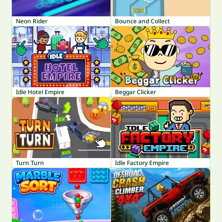
Neon Rider
Bounce and Collect
Idle Hotel Empire
Beggar Clicker
Turn Turn
Idle Factory Empire