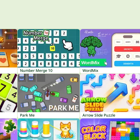
Number Merge 10
WordMix
Park Me
Arrow Slide Puzzle