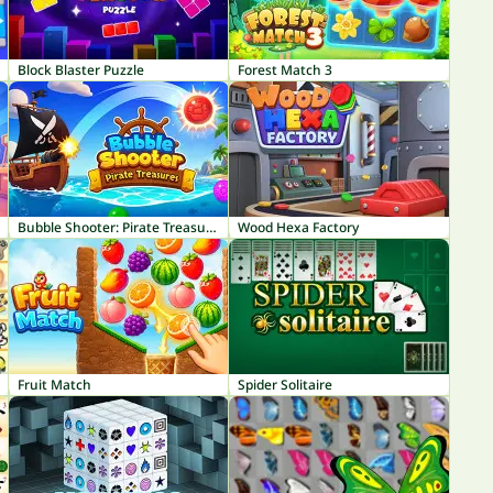
Block Blaster Puzzle
Forest Match 3
Bubble Shooter: Pirate Treasures
Wood Hexa Factory
Fruit Match
Spider Solitaire