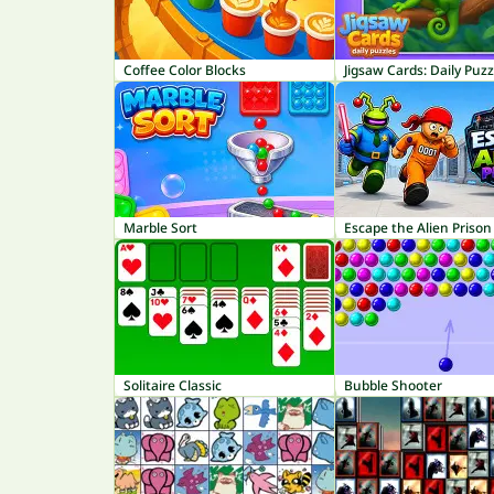
Coffee Color Blocks
Jigsaw Cards: Daily Puzz
Marble Sort
Escape the Alien Prison
Solitaire Classic
Bubble Shooter