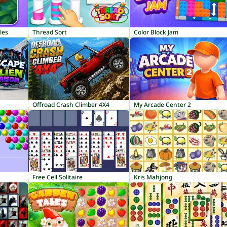
les
Thread Sort
Color Block Jam
Offroad Crash Climber 4X4
My Arcade Center 2
Free Cell Solitaire
Kris Mahjong