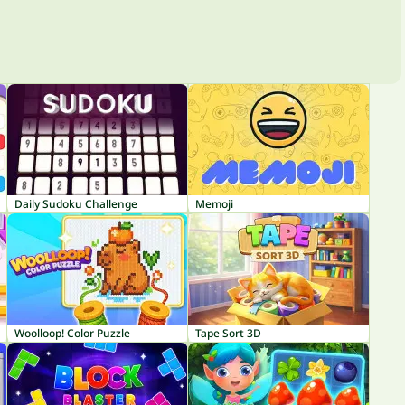
Daily Sudoku Challenge
Memoji
Woolloop! Color Puzzle
Tape Sort 3D