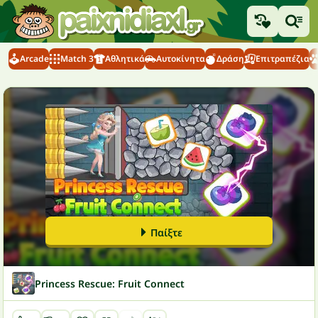
Arcade
Match 3
Αθλητικά
Αυτοκίνητα
Δράση
Επιτραπέζια
Παίξτε
Princess Rescue: Fruit Connect