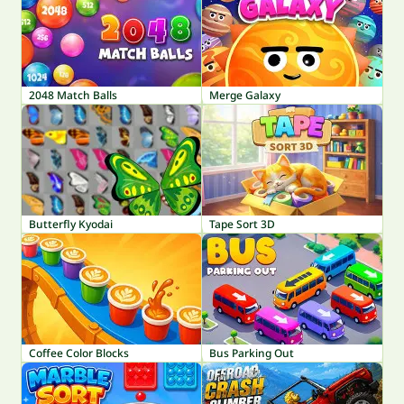
2048 Match Balls
Merge Galaxy
Butterfly Kyodai
Tape Sort 3D
Coffee Color Blocks
Bus Parking Out