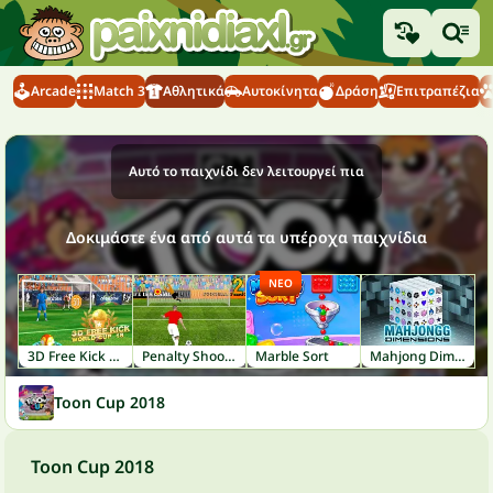
Arcade
Match 3
Αθλητικά
Αυτοκίνητα
Δράση
Επιτραπέζια
Αυτό το παιχνίδι δεν λειτουργεί πια
Δοκιμάστε ένα από αυτά τα υπέροχα παιχνίδια
ΝΈΟ
3D Free Kick World Cup 18
Penalty Shooters 2
Marble Sort
Mahjong Dimensions
Toon Cup 2018
Toon Cup 2018