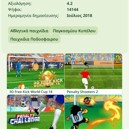
Αξιολόγηση:
4.2
Ψήφοι:
14144
Ημερομηνία δημοσίευσης:
Ιούλιος 2018
Αθλητικά παιχνίδια
Παγκοσμίου Κυπέλου
Παιχνιδια Ποδοσφαιρου
3D Free Kick World Cup 18
Penalty Shooters 2