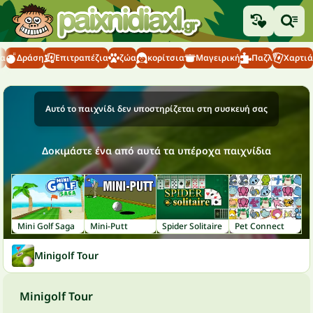
τα
Δράση
Επιτραπέζια
ζώα
κορίτσια
Μαγειρική
Παζλ
Χαρτιά
Αυτό το παιχνίδι δεν υποστηρίζεται στη συσκευή σας
Δοκιμάστε ένα από αυτά τα υπέροχα παιχνίδια
Mini Golf Saga
Mini-Putt
Spider Solitaire
Pet Connect
Minigolf Tour
Minigolf Tour