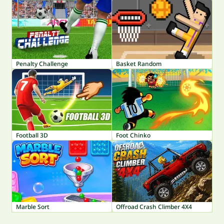
Penalty Challenge
Basket Random
Football 3D
Foot Chinko
Marble Sort
Offroad Crash Climber 4X4