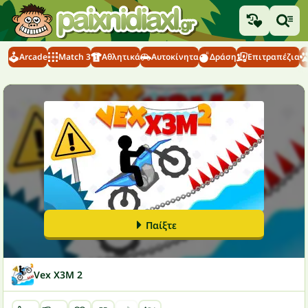
Arcade
Match 3
Αθλητικά
Αυτοκίνητα
Δράση
Επιτραπέζια
Παίξτε
Vex X3M 2