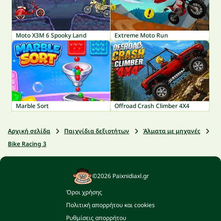
Moto X3M 6 Spooky Land
Extreme Moto Run
Marble Sort
Offroad Crash Climber 4X4
Αρχική σελίδα
Παιχνίδια δεξιοτήτων
Άλματα με μηχανές
Bike Racing 3
©2026 Paixnidiaxl.gr
Όροι χρήσης
Πολιτική απορρήτου και cookies
Ρυθμίσεις απορρήτου