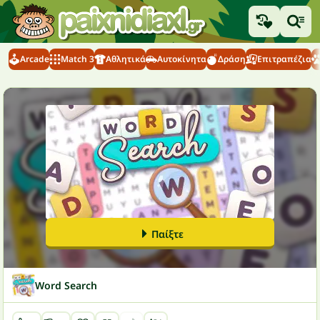
Arcade
Match 3
Αθλητικά
Αυτοκίνητα
Δράση
Επιτραπέζια
Παίξτε
Word Search