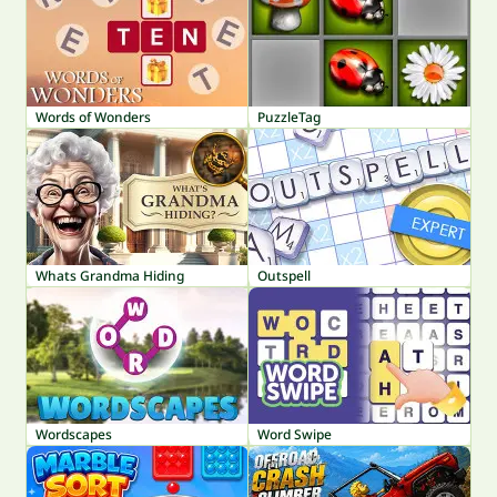
Words of Wonders
PuzzleTag
Whats Grandma Hiding
Outspell
Wordscapes
Word Swipe