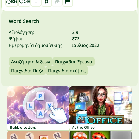
626
246
Word Search
Αξιολόγηση:
3.9
Ψήφοι:
872
Ημερομηνία δημοσίευσης:
Ιούλιος 2022
Αναζήτηση λέξεων
Παιχνιδια Έρευνα
Παιχνίδια Παζλ
Παιχνίδια σκέψης
Bubble Letters
At the Office