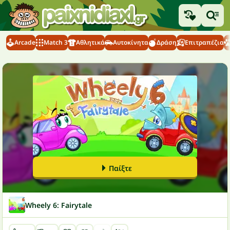
Arcade
Match 3
Αθλητικά
Αυτοκίνητα
Δράση
Επιτραπέζια
Παίξτε
Wheely 6: Fairytale