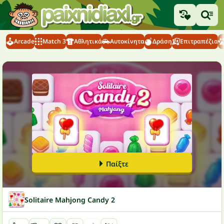
Arcade
Match 3
Αθλητικά
Αυτοκίνητα
Δράση
Επιτραπέζια
Παίξτε
Solitaire Mahjong Candy 2