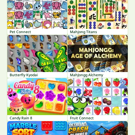
Pet Connect
Mahjong Titans
Butterfly Kyodai
MahJongg Alchemy
Candy Rain 8
Fruit Connect