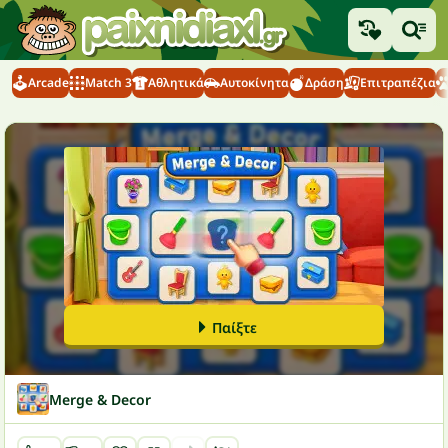
Arcade
Match 3
Αθλητικά
Αυτοκίνητα
Δράση
Επιτραπέζια
Παίξτε
Merge & Decor