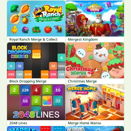
Royal Ranch Merge & Collect
Mergest Kingdom
Block Dropping Merge
Christmas Merge
2048 Lines
Merge Home Mania