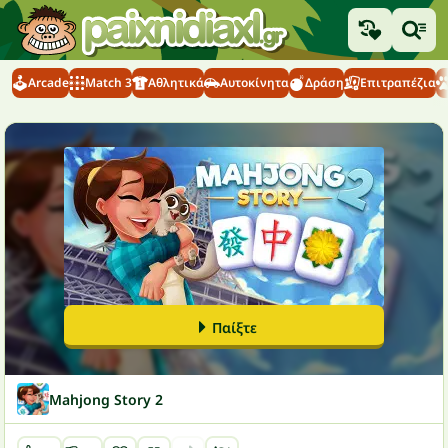
Arcade
Match 3
Αθλητικά
Αυτοκίνητα
Δράση
Επιτραπέζια
Παίξτε
Mahjong Story 2