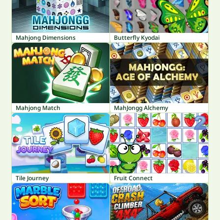
Mahjong Dimensions
Butterfly Kyodai
Mahjong Match
MahJongg Alchemy
Tile Journey
Fruit Connect