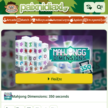
Arcade
Match 3
Αθλητικά
Αυτοκίνητα
Δράση
Επιτραπέζια
Παίξτε
Mahjong Dimensions: 350 seconds