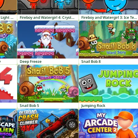
Fireboy and Watergirl 2: Light Temple
Fireboy and Watergirl 4: Crystal Temple
Fireboy and Watergirl 3: Ice Temple
y
Deep Freeze
Snail Bob 8
Snail Bob 5
Jumping Rock