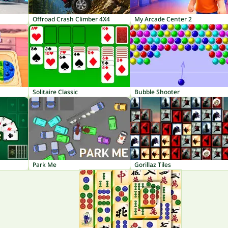
Offroad Crash Climber 4X4
My Arcade Center 2
Solitaire Classic
Bubble Shooter
Park Me
Gorillaz Tiles