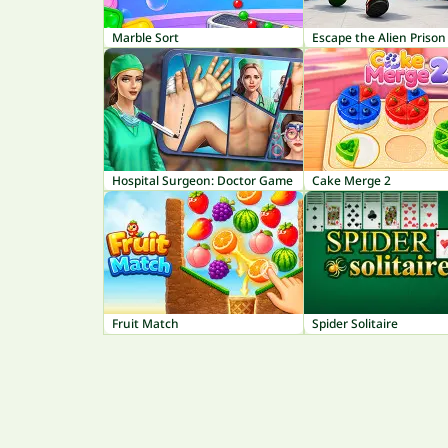
Marble Sort
Escape the Alien Prison
Hospital Surgeon: Doctor Game
Cake Merge 2
Fruit Match
Spider Solitaire