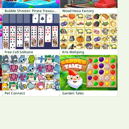
Bubble Shooter: Pirate Treasures
Wood Hexa Factory
Free Cell Solitaire
Kris Mahjong
Pet Connect
Garden Tales