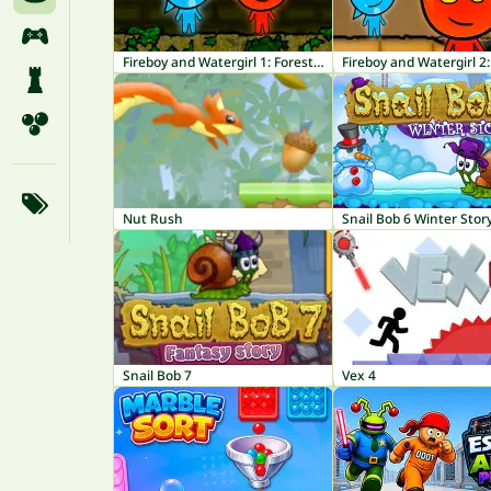
Fireboy and Watergirl 1: Forest Temple
Nut Rush
Snail Bob 6 Winter Stor
Snail Bob 7
Vex 4