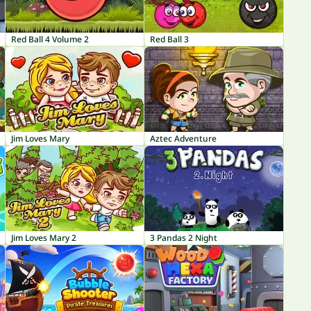
Red Ball 4 Volume 2
Red Ball 3
Jim Loves Mary
Aztec Adventure
Jim Loves Mary 2
3 Pandas 2 Night