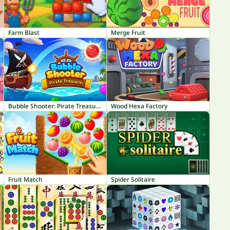
Farm Blast
Merge Fruit
Bubble Shooter: Pirate Treasures
Wood Hexa Factory
Fruit Match
Spider Solitaire