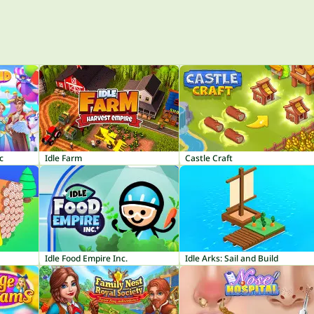
c
Idle Farm
Castle Craft
Idle Food Empire Inc.
Idle Arks: Sail and Build