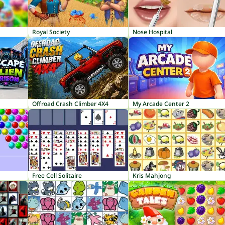
Royal Society
Nose Hospital
Offroad Crash Climber 4X4
My Arcade Center 2
Free Cell Solitaire
Kris Mahjong