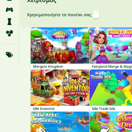
Χρησιμοποιήστε το ποντίκι σας
Mergest Kingdom
Fairyland Merge & Magi
Idle Inventor
Idle Trade Isle