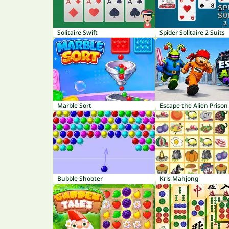
Solitaire Swift
Spider Solitaire 2 Suits
Marble Sort
Escape the Alien Prison
Bubble Shooter
Kris Mahjong