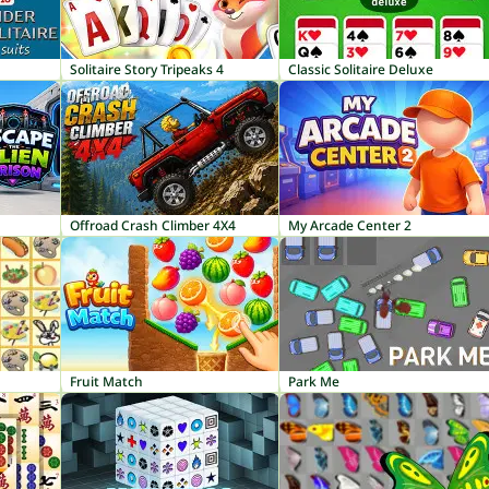
Solitaire Story Tripeaks 4
Classic Solitaire Deluxe
Offroad Crash Climber 4X4
My Arcade Center 2
Fruit Match
Park Me