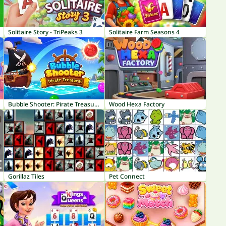
Solitaire Story - TriPeaks 3
Solitaire Farm Seasons 4
Bubble Shooter: Pirate Treasures
Wood Hexa Factory
Gorillaz Tiles
Pet Connect