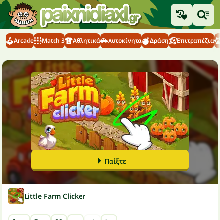
Arcade
Match 3
Αθλητικά
Αυτοκίνητα
Δράση
Επιτραπέζια
Παίξτε
Little Farm Clicker