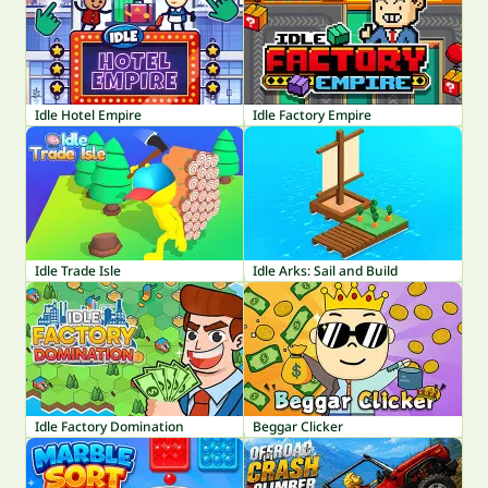
Idle Hotel Empire
Idle Factory Empire
Idle Trade Isle
Idle Arks: Sail and Build
Idle Factory Domination
Beggar Clicker