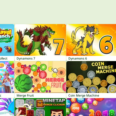
llect
Dynamons 7
Dynamons 6
c
Merge Fruit
Coin Merge Machine