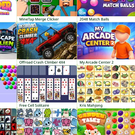
MineTap Merge Clicker
2048 Match Balls
Offroad Crash Climber 4X4
My Arcade Center 2
Free Cell Solitaire
Kris Mahjong