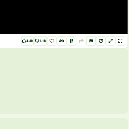
4.4K
1.1K