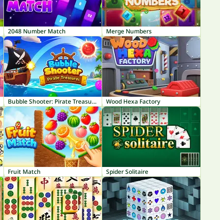
2048 Number Match
Merge Numbers
Bubble Shooter: Pirate Treasures
Wood Hexa Factory
Fruit Match
Spider Solitaire