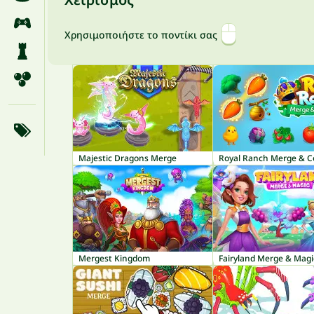
Χρησιμοποιήστε το ποντίκι σας
Majestic Dragons Merge
Royal Ranch Merge & Co
Mergest Kingdom
Fairyland Merge & Magi