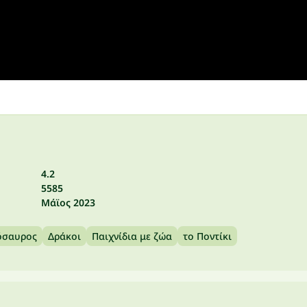
4.2
5585
Μάϊος 2023
όσαυρος
Δράκοι
Παιχνίδια με ζώα
το Ποντίκι