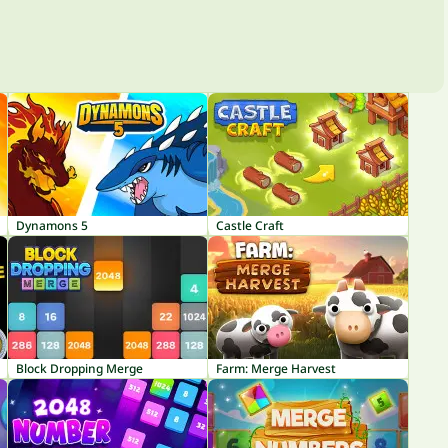
Dynamons 5
Castle Craft
Block Dropping Merge
Farm: Merge Harvest