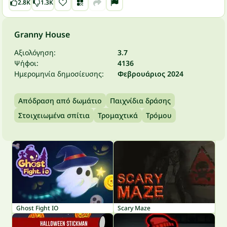
2.8K
1.3K
Granny House
Αξιολόγηση:
3.7
Ψήφοι:
4136
Ημερομηνία δημοσίευσης:
Φεβρουάριος 2024
Απόδραση από δωμάτιο
Παιχνίδια δράσης
Στοιχειωμένα σπίτια
Τρομαχτικά
Τρόμου
Ghost Fight IO
Scary Maze