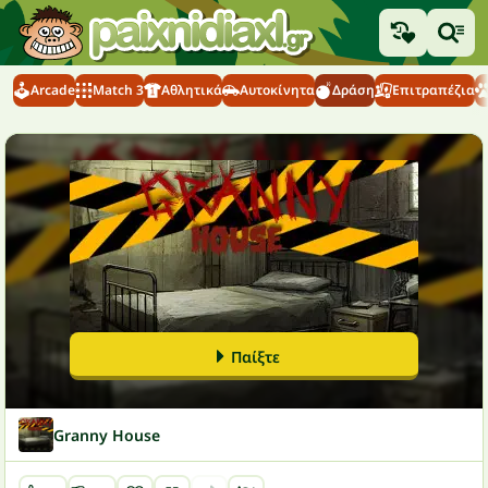
Arcade
Match 3
Αθλητικά
Αυτοκίνητα
Δράση
Επιτραπέζια
Παίξτε
Granny House