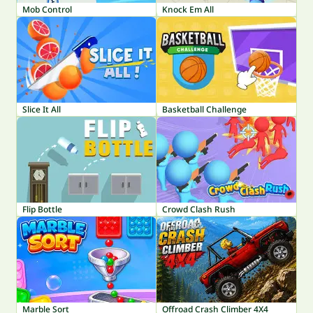
Mob Control
Knock Em All
Slice It All
Basketball Challenge
Flip Bottle
Crowd Clash Rush
Marble Sort
Offroad Crash Climber 4X4