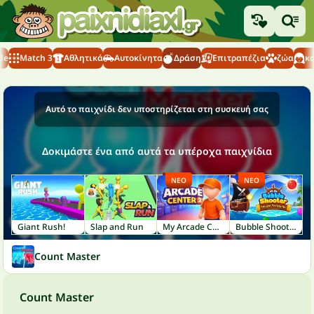
de
Match 3
Αθλητικά
Αυτοκίνητα
Δράση
Επιτραπέζια
ζώα
κ
Αυτό το παιχνίδι δεν υποστηρίζεται στη συσκευή σας
Δοκιμάστε ένα από αυτά τα υπέροχα παιχνίδια
ΝΈΟ
ΝΈΟ
Giant Rush!
Slap and Run
My Arcade Center 2
Bubble Shooter: Pirate Treasures
Count Master
Count Master