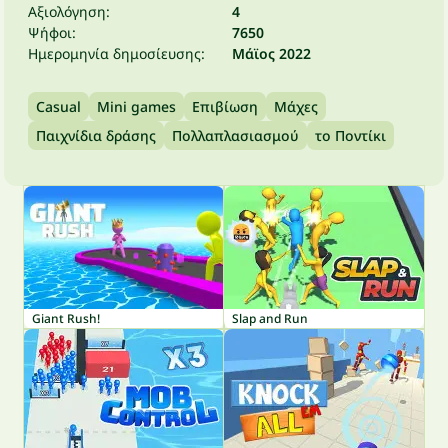
Αξιολόγηση:
4
Ψήφοι:
7650
Ημερομηνία δημοσίευσης:
Μάϊος 2022
Casual
Mini games
Επιβίωση
Μάχες
Παιχνίδια δράσης
Πολλαπλασιασμού
το Ποντίκι
Giant Rush!
Slap and Run