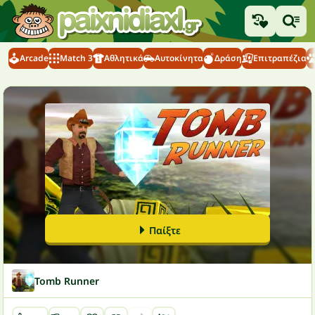
Arcade
Match 3
Αθλητικά
Αυτοκίνητα
Δράση
Επιτραπέζια
Παίξτε
Tomb Runner