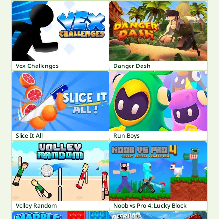
Vex Challenges
Danger Dash
Slice It All
Run Boys
Volley Random
Noob vs Pro 4: Lucky Block