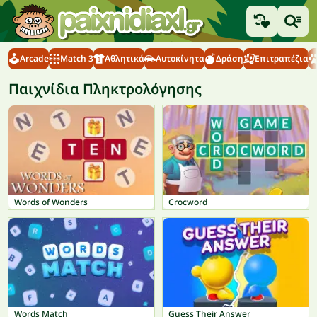
Arcade
Match 3
Αθλητικά
Αυτοκίνητα
Δράση
Επιτραπέζια
Παιχνίδια Πληκτρολόγησης
Words of Wonders
Crocword
Words Match
Guess Their Answer