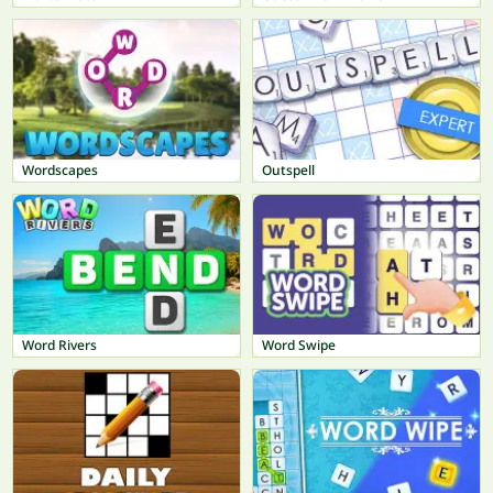
Wordscapes
Outspell
Word Rivers
Word Swipe