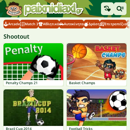
Arcade
Match 3
Αθλητικά
Αυτοκίνητα
Δράση
Επιτραπέζια
Shootout
Penalty Champs 21
Basket Champs
Brazil Cup 2014
Football Tricks