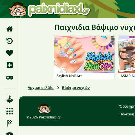
Παιχνιδια Βάψιμο νυχ
Stylish Nail Art
ASMR Na
Αρχική σελίδα
Βάψιμο νυχιών
Όροι χρ
Πολιτική
©2026 Paixnidiaxl.gr