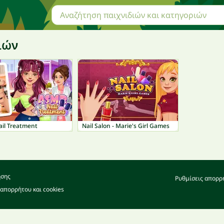
ιών
il Treatment
Nail Salon - Marie's Girl Games
ήσης
Ρυθμίσεις απορρ
 απορρήτου και cookies