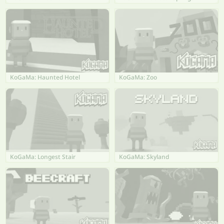
KoGaMa: Haunted Hotel
KoGaMa: Zoo
KoGaMa: Longest Stair
KoGaMa: Skyland