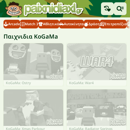
Arcade
Match 3
Αθλητικά
Αυτοκίνητα
Δράση
Επιτραπέζια
Παιχνιδια KoGaMa
KoGaMa: Ostry
KoGaMa: War4
KoGaMa: Xmas Parkour
KoGaMa: Radiator Springs