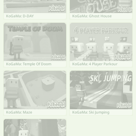
KoGaMa: D-DAY
KoGaMa: Ghost House
KoGaMa: Temple Of Doom
KoGaMa: 4 Player Parkour
KoGaMa: Maze
KoGaMa: Ski Jumping