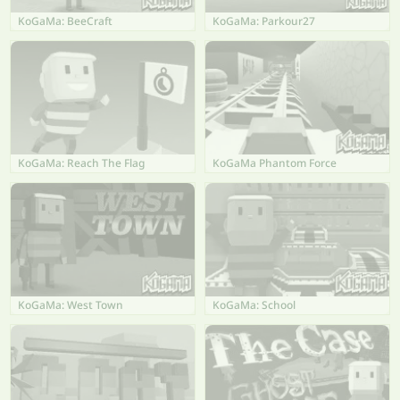
KoGaMa: BeeCraft
KoGaMa: Parkour27
KoGaMa: Reach The Flag
KoGaMa Phantom Force
KoGaMa: West Town
KoGaMa: School